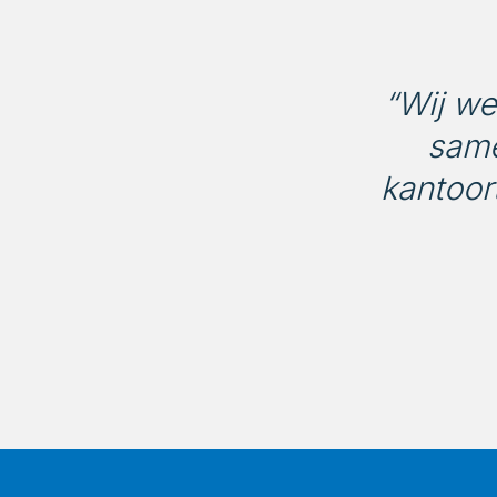
“Wij we
same
kantoor